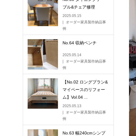
ブル&チェア修理
2025.05.15
オーダー家具製作納品事
例
No.64 収納ベンチ
2025.05.14
オーダー家具製作納品事
例
【No.02 ロングプラン&
マイペースのリフォー
ム】Vol.04 ...
2025.05.13
オーダー家具製作納品事
例
No.63 幅240cmシンプ