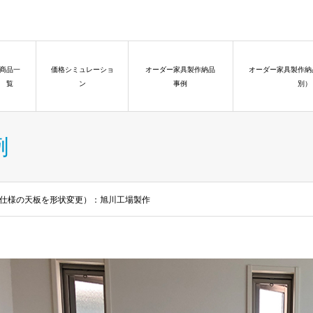
商品一
価格シミュレーショ
オーダー家具製作納品
オーダー家具製作納
覧
ン
事例
別）
例
基本仕様の天板を形状変更）：旭川工場製作