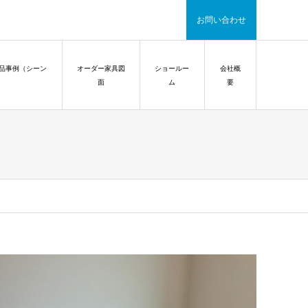
お問い合わせ
品事例（シーン
オーダー家具図
ショールー
会社概
面
ム
要