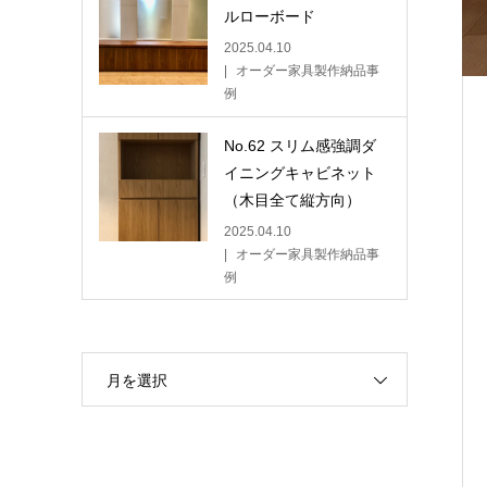
ルローボード
2025.04.10
オーダー家具製作納品事
例
No.62 スリム感強調ダ
イニングキャビネット
（木目全て縦方向）
2025.04.10
オーダー家具製作納品事
例
月を選択