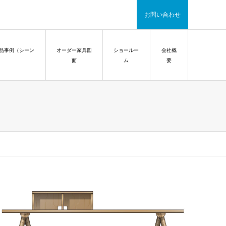
お問い合わせ
品事例（シーン
オーダー家具図
ショールー
会社概
面
ム
要