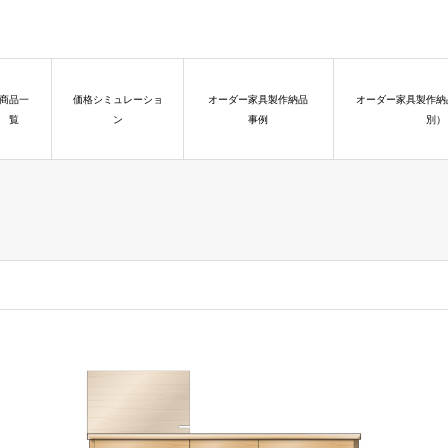
商品一
価格シミュレーショ
オーダー家具製作納品
オーダー家具製作納
覧
ン
事例
別）