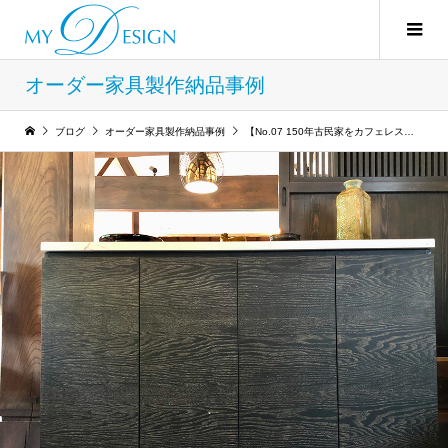
オーダー家具製作納品事例
ブログ
オーダー家具製作納品事例
【No.07 150年古民家をカフェレストランにリノベーション】Vol.08 洋菓子陳列棚