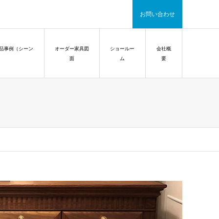
お問い合わせ
品事例（シーン
オーダー家具図
ショールー
会社概
面
ム
要