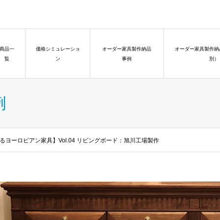
商品一
価格シミュレーショ
オーダー家具製作納品
オーダー家具製作納
覧
ン
事例
別）
例
つくるヨーロピアン家具】Vol.04 リビングボード：旭川工場製作