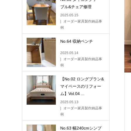
ブル&チェア修理
2025.05.15
オーダー家具製作納品事
例
No.64 収納ベンチ
2025.05.14
オーダー家具製作納品事
例
【No.02 ロングプラン&
マイペースのリフォー
ム】Vol.04 ...
2025.05.13
オーダー家具製作納品事
例
No.63 幅240cmシンプ