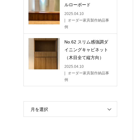
ルローボード
2025.04.10
オーダー家具製作納品事
例
No.62 スリム感強調ダ
イニングキャビネット
（木目全て縦方向）
2025.04.10
オーダー家具製作納品事
例
月を選択