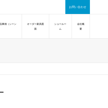
お問い合わせ
品事例（シーン
オーダー家具図
ショールー
会社概
面
ム
要
ー