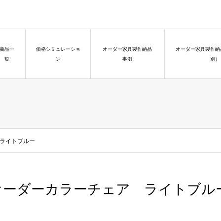
商品一
価格シミュレーショ
オーダー家具製作納品
オーダー家具製作納
覧
ン
事例
別）
ライトブルー
オーダーカラーチェア ライトブル