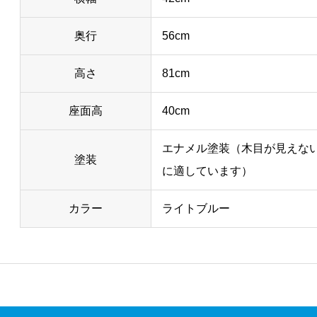
奥行
56cm
高さ
81cm
座面高
40cm
エナメル塗装（木目が見えな
塗装
に適しています）
カラー
ライトブルー