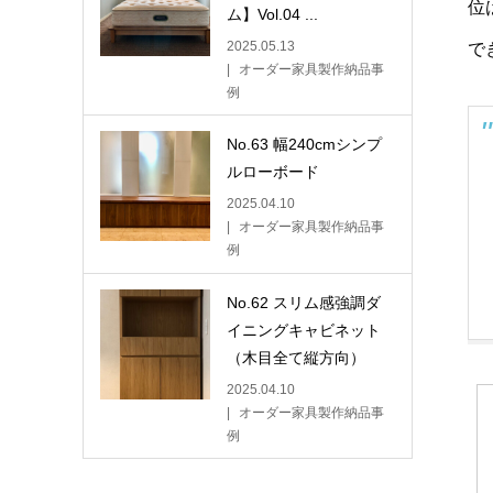
位
ム】Vol.04 ...
2025.05.13
で
オーダー家具製作納品事
例
No.63 幅240cmシンプ
ルローボード
2025.04.10
オーダー家具製作納品事
例
No.62 スリム感強調ダ
イニングキャビネット
（木目全て縦方向）
2025.04.10
オーダー家具製作納品事
例