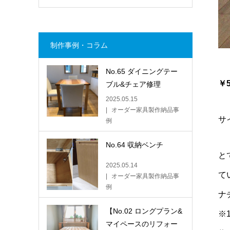
制作事例・コラム
No.65 ダイニングテー
￥5
ブル&チェア修理
2025.05.15
オーダー家具製作納品事
サ
例
No.64 収納ベンチ
と
2025.05.14
て
オーダー家具製作納品事
例
ナ
【No.02 ロングプラン&
※
マイペースのリフォー